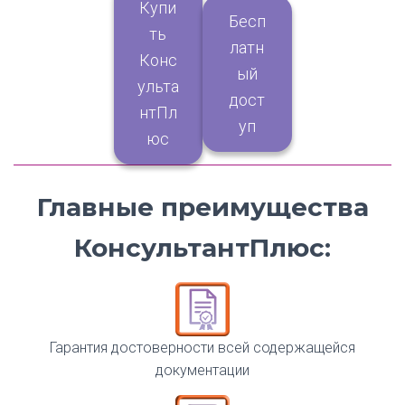
Купи
Бесп
ть
латн
Конс
ый
ульта
дост
нтПл
уп
юс
Главные преимущества
КонсультантПлюс:
Гарантия достоверности всей содержащейся
документации