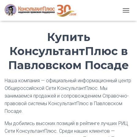
T
O
G
Купить
G
L
E
КонсультантПлюс в
N
A
Павловском Посаде
V
I
G
A
Наша компания — официальный информационный центр
T
Общероссийской Сети КонсультантПлюс. Мы
I
занимаемся продажей и сопровождением Справочно-
O
N
правовой системы КонсультантПлюс в Павловском
Посаде.
Мы добились высоких позиций в рейтинге лучших РИЦ
Сети КонсультантПлюс. Среди наших клиентов —