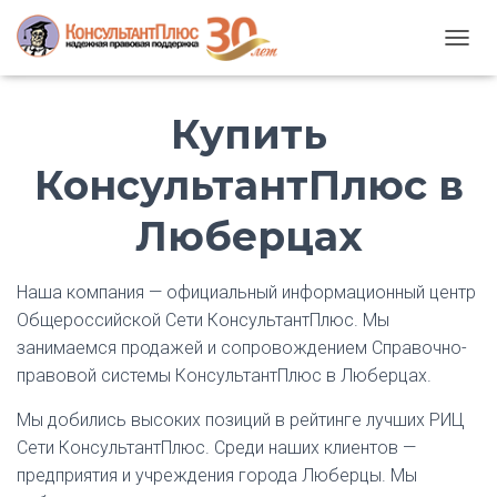
T
O
G
Купить
G
L
E
КонсультантПлюс в
N
A
Люберцах
V
I
G
A
Наша компания — официальный информационный центр
T
Общероссийской Сети КонсультантПлюс. Мы
I
занимаемся продажей и сопровождением Справочно-
O
N
правовой системы КонсультантПлюс в Люберцах.
Мы добились высоких позиций в рейтинге лучших РИЦ
Сети КонсультантПлюс. Среди наших клиентов —
предприятия и учреждения города Люберцы. Мы