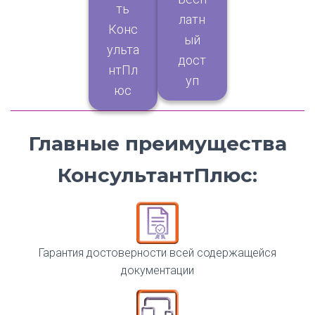
ть
латн
Конс
ый
ульта
дост
нтПл
уп
юс
Главные преимущества
КонсультантПлюс:
Гарантия достоверности всей содержащейся
документации