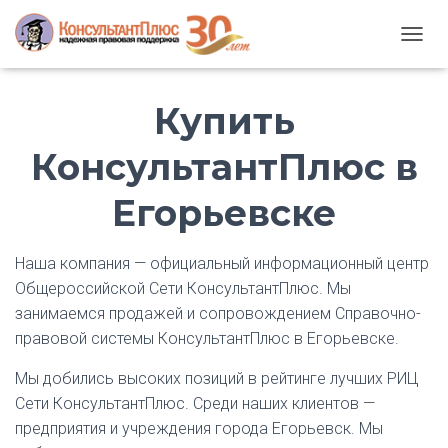
T
O
G
Купить
G
L
E
КонсультантПлюс в
N
A
Егорьевске
V
I
G
A
Наша компания — официальный информационный центр
T
Общероссийской Сети КонсультантПлюс. Мы
I
занимаемся продажей и сопровождением Справочно-
O
N
правовой системы КонсультантПлюс в Егорьевске.
Мы добились высоких позиций в рейтинге лучших РИЦ
Сети КонсультантПлюс. Среди наших клиентов —
предприятия и учреждения города Егорьевск. Мы