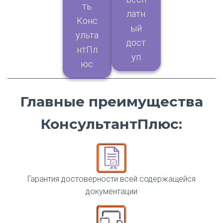
ть
латн
Конс
ый
ульта
дост
нтПл
уп
юс
Главные преимущества
КонсультантПлюс:
Гарантия достоверности всей содержащейся
документации